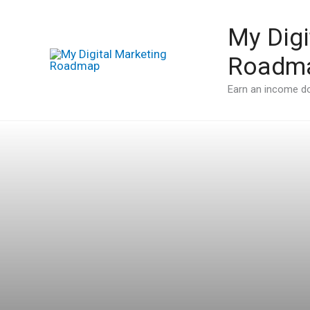
Skip
to
My Digi
content
Roadm
Earn an income do