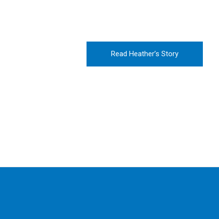
accusantium doloremque laudantiu
eaque ipsa quae ab illo inventore veri
Read Heather’s Story