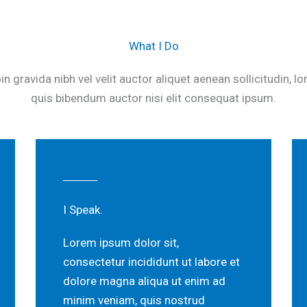
What I Do
in gravida nibh vel velit auctor aliquet aenean sollicitudin, l
quis bibendum auctor nisi elit consequat ipsum.
I Speak.
Lorem ipsum dolor sit,
consectetur incididunt ut labore et
dolore magna aliqua ut enim ad
minim veniam, quis nostrud